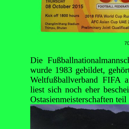
7
Die Fußballnationalmannsc
wurde 1983 gebildet, gehör
Weltfußballverband FIFA a
liest sich noch eher besch
Ostasienmeisterschaften teil