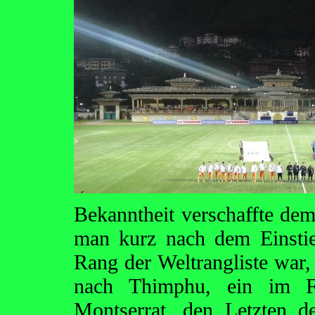
Bekanntheit verschaffte dem
man kurz nach dem Einstie
Rang der Weltrangliste war,
nach Thimphu, ein im Fi
Montserrat, den Letzten de