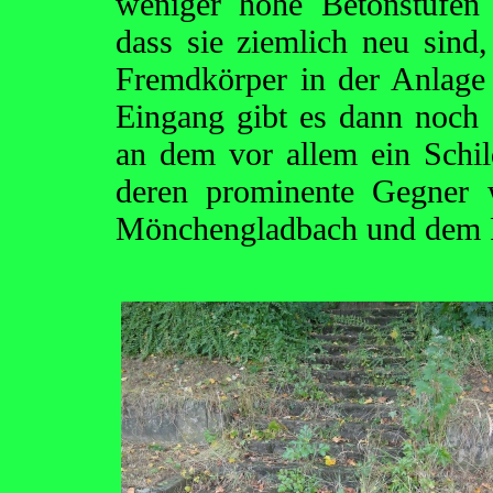
weniger hohe Betonstufen 
dass sie ziemlich neu sind
Fremdkörper in der Anlage 
Eingang gibt es dann noch
an dem vor allem ein Sch
deren prominente Gegner 
Mönchengladbach und dem F