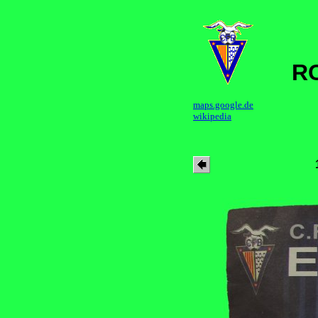
RC
maps.google.de
wikipedia