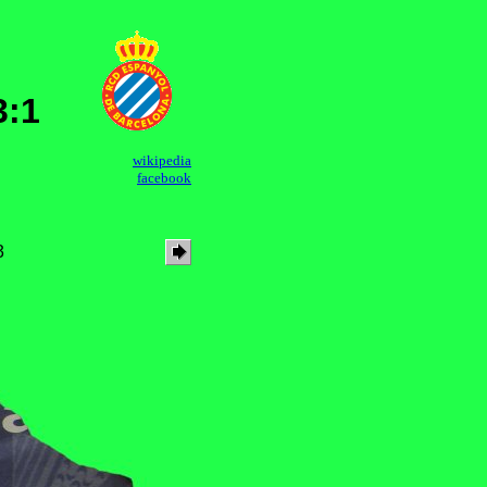
3:1
wikipedia
facebook
3