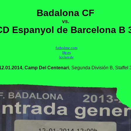
Badalona CF
vs.
D Espanyol de Barcelona B 
futbolme.com
lfp.es
kicker.de
12.01.2014, Camp Del Centenari
, Segunda División B, Staffel 