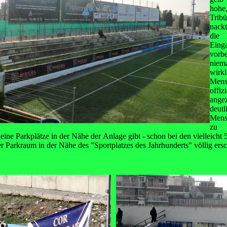
hoh
Trib
nackt
die 
Ein
vorb
niem
wirk
Mens
offiz
ange
de
Mens
zu 
keine Parkplätze in der Nähe der Anlage gibt - schon bei den vielleicht
r Parkraum in der Nähe des "Sportplatzes des Jahrhunderts" völlig ersc