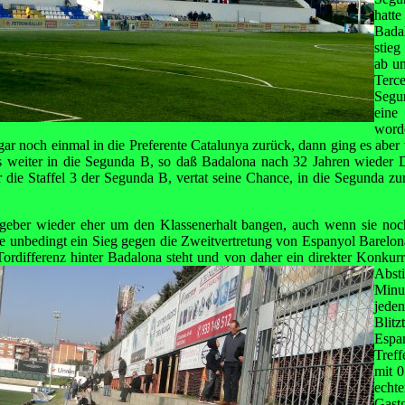
hatt
Bada
stieg
ab un
Terc
Segu
eine
word
r noch einmal in die Preferente Catalunya zurück, dann ging es aber w
s weiter in die Segunda B, so daß Badalona nach 32 Jahren wieder Dr
die Staffel 3 der Segunda B, vertat seine Chance, in die Segunda zu
geber wieder eher um den Klassenerhalt bangen, auch wenn sie noc
e unbedingt ein Sieg gegen die Zweitvertretung von Espanyol Barelona
Tordifferenz hinter Badalona
steht und von daher ein direkter Konku
Abst
Minu
jede
Blitz
Espa
Tref
mit 0
ech
Gast