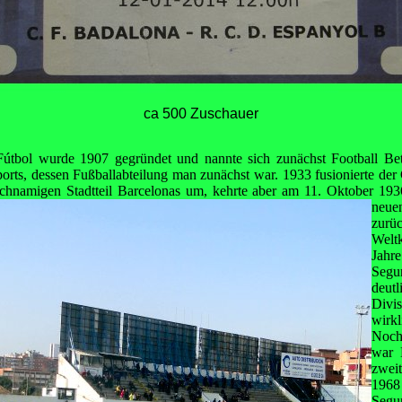
ca 500 Zuschauer
útbol wurde 1907 gegründet und nannte sich zunächst Football Be
orts, dessen Fußballabteilung man zunächst war. 1933 fusionierte der
ichnamigen Stadtteil Barcelonas um, kehrte aber am 11. Oktober 1936
neue
zurü
Welt
Jahr
Segun
deutl
Divi
wirkl
Noch
war 
zwei
196
Segu