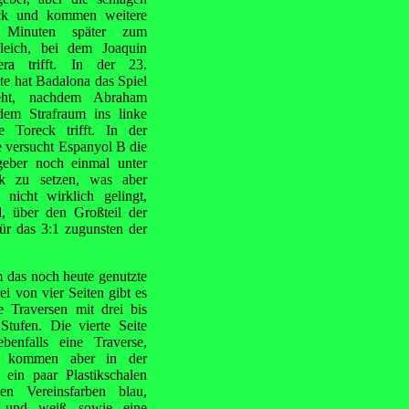
ck und kommen weitere
 Minuten später zum
leich, bei dem Joaquin
era trifft. In der 23.
e hat Badalona das Spiel
eht, nachdem Abraham
dem Strafraum ins linke
re Toreck trifft. In der
 versucht Espanyol B die
geber noch einmal unter
k zu setzen, was aber
 nicht wirklich gelingt,
, über den Großteil der
für das 3:1 zugunsten der
m das noch heute genutzte
rei von vier Seiten gibt es
e Traversen mit drei bis
Stufen. Die vierte Seite
ebenfalls eine Traverse,
 kommen aber in der
 ein paar Plastikschalen
en Vereinsfarben blau,
 und weiß sowie eine