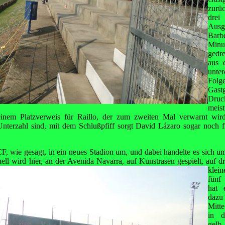
zurü
drei
Ausg
Barb
Minut
gedr
aus 
unte
Folge
Gast
Druc
meist
inem Platzverweis für Raillo, der zum zweiten Mal verwarnt wird
Unterzahl sind, mit dem Schlußpfiff sorgt David Lázaro sogar noch 
, wie gesagt, in ein neues Stadion um, und dabei handelte es sich u
ell wird hier, an der Avenida Navarra, auf Kunstrasen
gespielt, auf d
klein
fünf 
hat 
dazu
Mitte
in d
gelb