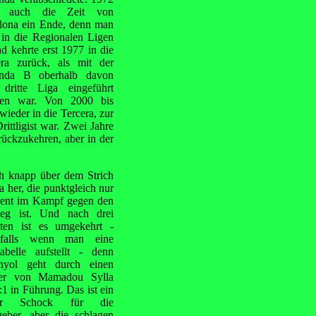
e auch die Zeit von
lona ein Ende, denn man
 in die Regionalen Ligen
d kehrte erst 1977 in die
era zurück, als mit der
nda B oberhalb davon
 dritte Liga eingeführt
en war. Von 2000 bis
ieder in die Tercera, zur
ittligist war. Zwei Jahre
rückzukehren, aber in der
h knapp über dem Strich
 her, die punktgleich nur
rrent im Kampf gegen den
ieg ist. Und nach drei
ten ist es umgekehrt -
nfalls wenn man eine
tabelle aufstellt - denn
nyol geht durch einen
fer von Mamadou Sylla
:1 in Führung. Das ist ein
ter Schock für die
geber, aber die schlagen