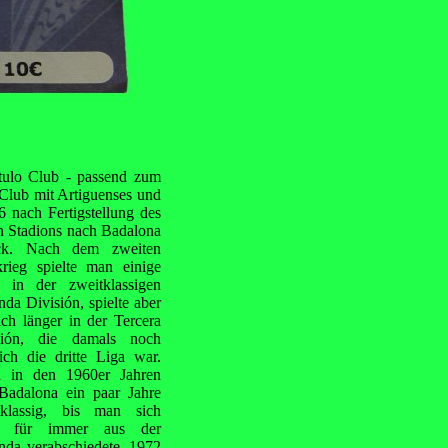
tulo Club - passend zum
 Club mit Artiguenses und
 nach Fertigstellung des
n Stadions nach
Badalona
ck. Nach dem zweiten
krieg spielte man einige
e in der zweitklassigen
da División, spielte aber
ich länger in der Tercera
sión, die damals noch
ich die dritte Liga war.
 in den 1960er Jahren
Badalona ein paar Jahre
tklassig, bis man sich
8 für immer aus der
nda verabschiedete. 1972