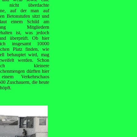
e, nicht überdachte
üne, auf der man auf
en Betonstufen sitzt und
laut einem Schild am
gang Mitgliedern
ehalten ist, was jedoch
and überprüft. Ob hier
lich insgesamt 10000
chen Platz finden, wie
iell behauptet wird, mag
zweifelt werden. Schon
utlich kleinere
chenmengen dürften hier
einem Verkehrschaos
 500 Zuschauern, die heute
höpft.