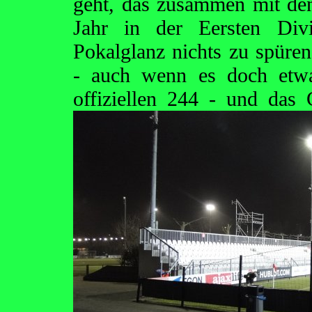
geht, das zusammen mit de
Jahr in der Eersten Divi
Pokalglanz nichts zu spüren
- auch wenn es doch etwa
offiziellen 244 - und das