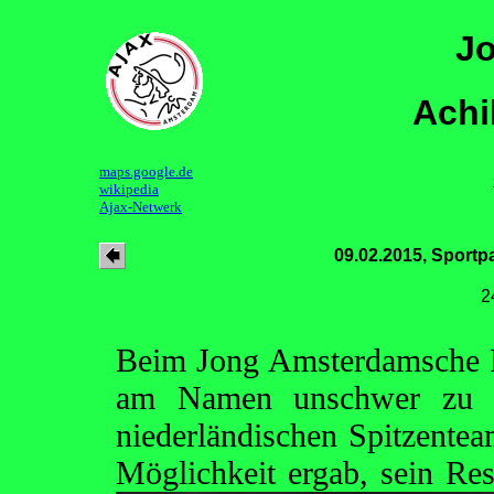
Jo
Achil
maps.google.de
wikipedia
Ajax-Netwerk
09.02.2015, Sport
2
Beim Jong Amsterdamsche F
am Namen unschwer zu e
niederländischen Spitzente
Möglichkeit ergab, sein Re