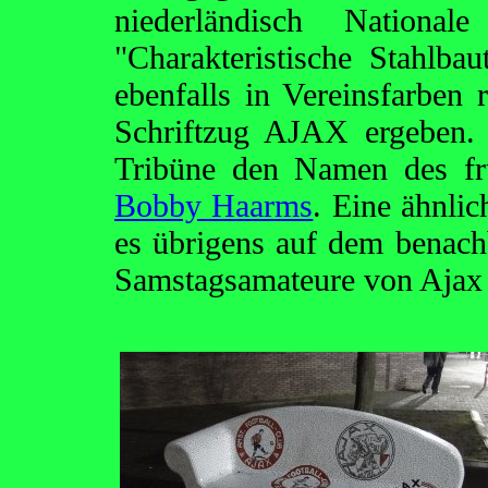
niederländisch National
"Charakteristische Stahlb
ebenfalls in Vereinsfarben 
Schriftzug AJAX ergeben. 
Tribüne den Namen des frü
Bobby Haarms
. Eine ähnlic
es übrigens auf dem benach
Samstagsamateure von Ajax 