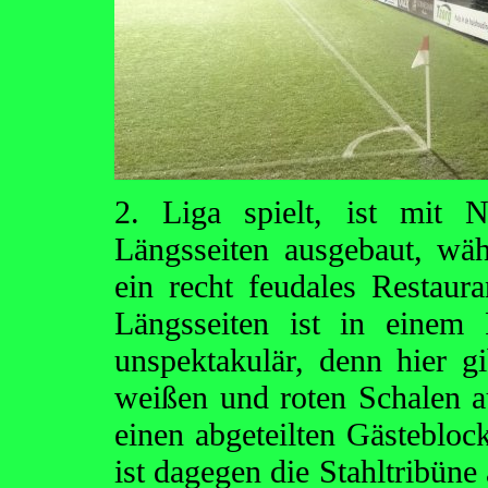
2. Liga spielt, ist mit 
Längsseiten ausgebaut, wäh
ein recht feudales Restaur
Längsseiten ist in einem 
unspektakulär, denn hier gi
weißen und roten Schalen au
einen abgeteilten Gästebloc
ist dagegen die Stahltribüne