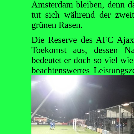
Amsterdam bleiben, denn da
tut sich während der zweit
grünen Rasen.
Die Reserve des AFC Ajax 
Toekomst aus, dessen Nam
bedeutet er doch so viel wie
beachtenswertes Leistungs